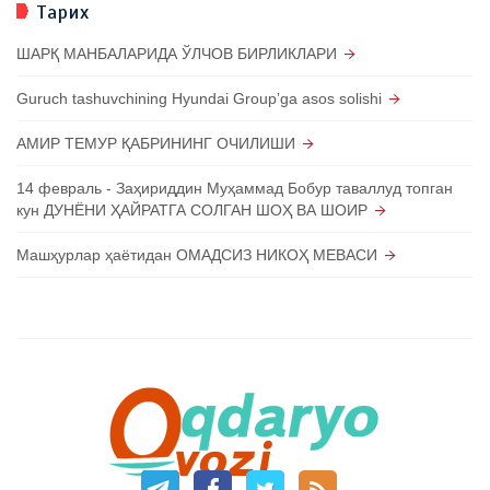
Тарих
ШАРҚ МАНБАЛАРИДА ЎЛЧОВ БИРЛИКЛАРИ
Guruch tashuvchining Hyundai Groupʼga asos solishi
АМИР ТЕМУР ҚАБРИНИНГ ОЧИЛИШИ
14 февраль - Заҳириддин Муҳаммад Бобур таваллуд топган
кун ДУНЁНИ ҲАЙРАТГА СОЛГАН ШОҲ ВА ШОИР
Машҳурлар ҳаётидан ОМАДСИЗ НИКОҲ МЕВАСИ