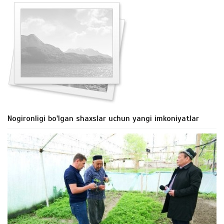
Nogironligi bo'lgan shaxslar uchun yangi imkoniyatlar