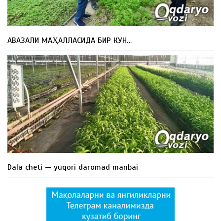
АВАЗАЛИ МАҲАЛЛАСИДА БИР КУН…
Dala cheti — yuqori daromad manbai