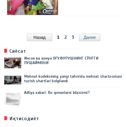
Назад
1
2
3
Далее
Сиёсат
Инсон ва қонун ОҒУФУРУШНИНГ СЎНГГИ
ПУШАЙМОНИ
Mehnat kodeksining yangi tahririda mehnat shartnomasi
tuzish shartlari belgilandi
Adliya xabari: Bu qonunlarni bilasizmi?
Иқтисодиёт