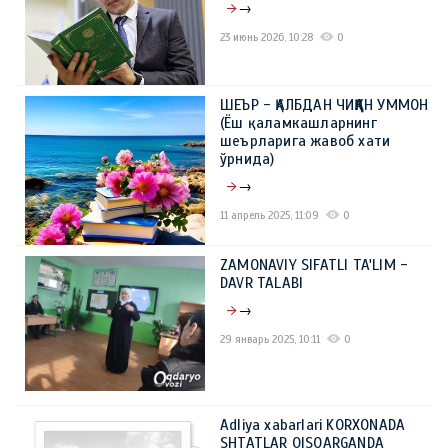
→
23 июнь 2026, 10:28
0
ШЕЪР - ҚАЛБДАН ЧИҚҚАН УММОН
(Ёш қаламкашларнинг
шеърларига жавоб хати
ўрнида)
→
11 апрель 2025, 11:09
0
ZAMONAVIY SIFATLI TA'LIM -
DAVR TALABI
→
29 январь 2025, 10:11
0
Adliya xabarlari KORXONADA
SHTATLAR QISQARGANDA