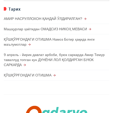
Тарих
АМИР НАСРУЛЛОХОН ҚАНДАЙ ЎЛДИРИЛГАН?
Машҳурлар ҳаётидан ОМАДСИЗ НИКОҲ МЕВАСИ
ҚЎШҚЎРҒОНДАГИ ОТИШМА Намоз Ботир ҳақида янги
маълумотлар
9 апрель - йирик давлат арбоби, буюк саркарда Амир Темур
таваллуд топган кун ДУНЁНИ ЛОЛ ҚОЛДИРГАН БУЮК
САРКАРДА
ҚЎШҚЎРҒОНДАГИ ОТИШМА