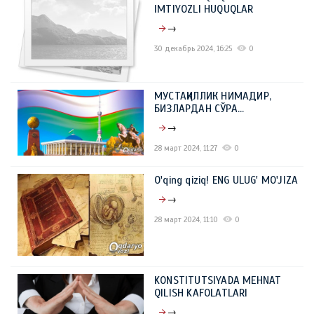
IMTIYOZLI HUQUQLAR
→
30 декабрь 2024, 16:25
0
МУСТАҚИЛЛИК НИМАДИР,
БИЗЛАРДАН СЎРА…
→
28 март 2024, 11:27
0
O'qing qiziq! ENG ULUG' MO'JIZA
→
28 март 2024, 11:10
0
KONSTITUTSIYADA MEHNAT
QILISH KAFOLATLARI
→