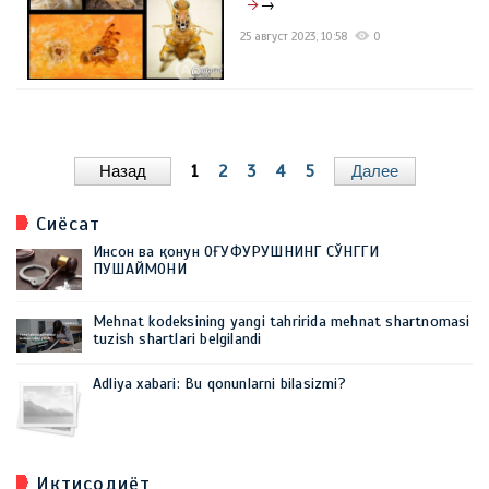
→
25 август 2023, 10:58
0
Назад
1
2
3
4
5
Далее
Сиёсат
Инсон ва қонун ОҒУФУРУШНИНГ СЎНГГИ
ПУШАЙМОНИ
Mehnat kodeksining yangi tahririda mehnat shartnomasi
tuzish shartlari belgilandi
Adliya xabari: Bu qonunlarni bilasizmi?
Иқтисодиёт