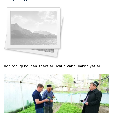
Nogironligi bo'lgan shaxslar uchun yangi imkoniyatlar