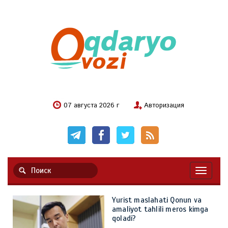
07 августа 2026 г
Авторизация
Навигац
Yurist maslahati Qonun va
amaliyot tahlili meros kimga
qoladi?