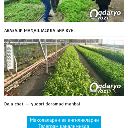
АВАЗАЛИ МАҲАЛЛАСИДА БИР КУН…
Dala cheti — yuqori daromad manbai