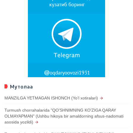
Мутолаа
MANZILGA YETMAGAN ISHONCH (Yo'l xotiralari)
Turmush chorrahalarida "QO'SHNIMNING KO'ZIGA QARAY
OLMAYAPMAN" (Ushbu hikoya bir amaldorning afsus-nadomati
asosida yozildi)