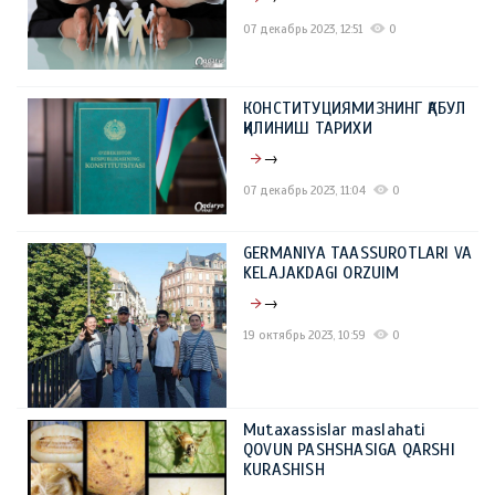
07 декабрь 2023, 12:51
0
КОНСТИТУЦИЯМИЗНИНГ ҚАБУЛ
ҚИЛИНИШ ТАРИХИ
→
07 декабрь 2023, 11:04
0
GERMANIYA TAASSUROTLARI VA
KELAJAKDAGI ORZUIM
→
19 октябрь 2023, 10:59
0
Mutaxassislar maslahati
QOVUN PASHSHASIGA QARSHI
KURASHISH