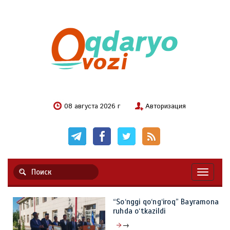
08 августа 2026 г
Авторизация
Навигац
“So‘nggi qo‘ng‘iroq” Bayramona
ruhda o‘tkazildi
→