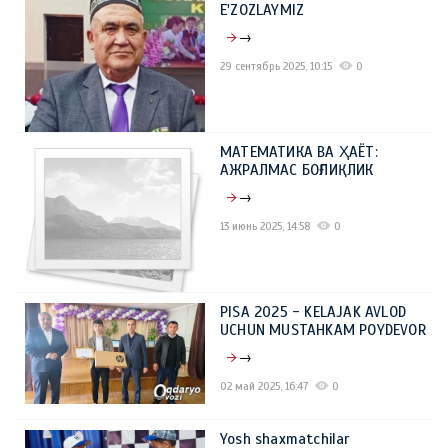
E'ZOZLAYMIZ
→
29 сентябрь 2025, 10:15
0
МАТЕМАТИКА ВА ҲАЁТ:
АЖРАЛМАС БОҒЛИҚЛИК
→
13 июнь 2025, 14:58
0
PISA 2025 - KELAJAK AVLOD
UCHUN MUSTAHKAM POYDEVOR
→
02 май 2025, 16:47
0
Yosh shaxmatchilar