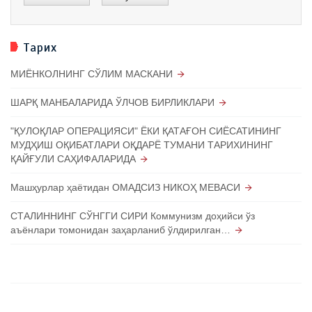
Тарих
МИЁНКОЛНИНГ СЎЛИМ МАСКАНИ
ШАРҚ МАНБАЛАРИДА ЎЛЧОВ БИРЛИКЛАРИ
"ҚУЛОҚЛАР ОПЕРАЦИЯСИ" ЁКИ ҚАТАҒОН СИЁСАТИНИНГ
МУДҲИШ ОҚИБАТЛАРИ ОҚДАРЁ ТУМАНИ ТАРИХИНИНГ
ҚАЙҒУЛИ САҲИФАЛАРИДА
Машҳурлар ҳаётидан ОМАДСИЗ НИКОҲ МЕВАСИ
СТАЛИННИНГ СЎНГГИ СИРИ Коммунизм доҳийси ўз
аъёнлари томонидан заҳарланиб ўлдирилган…