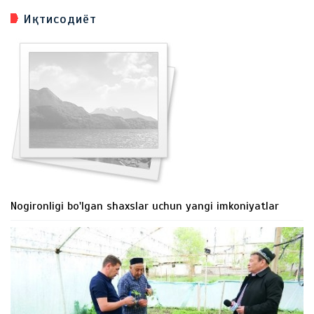
Иқтисодиёт
Nogironligi bo'lgan shaxslar uchun yangi imkoniyatlar