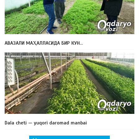
АВАЗАЛИ МАҲАЛЛАСИДА БИР КУН…
Dala cheti — yuqori daromad manbai