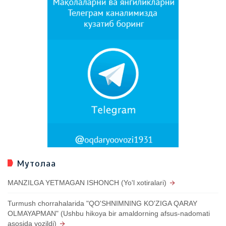
Мутолаа
MANZILGA YETMAGAN ISHONCH (Yo'l xotiralari)
Turmush chorrahalarida "QO'SHNIMNING KO'ZIGA QARAY
OLMAYAPMAN" (Ushbu hikoya bir amaldorning afsus-nadomati
asosida yozildi)