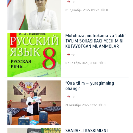
→
01 декабрь 2025, 09:22
0
Mulohaza, muhokama va taklif
TA'LIM SOHASIDAGI YECHIMINI
KUTAYOTGAN MUAMMOLAR
→
07 ноябрь 2025, 09:41
0
“Ona tilim – yuragimning
ohangi”
→
21 октябрь 2025, 12:32
0
SHARAFLI KASBIMIZNI