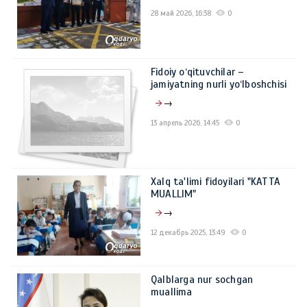
28 май 2026, 16:38
0
Fidoiy o‘qituvchilar –
jamiyatning nurli yo‘lboshchisi
→
13 апрель 2026, 14:45
0
Xalq ta'limi fidoyilari "KATTA
MUALLIM"
→
12 декабрь 2025, 13:49
0
Qalblarga nur sochgan
muallima