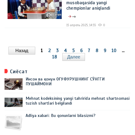
musobaqasida yangi
chempionlar aniqlandi
→
15 апрель 2025, 14:55
0
Назад
1
2
3
4
5
6
7
8
9
10
...
18
Далее
Сиёсат
Инсон ва қонун ОҒУФУРУШНИНГ СЎНГГИ
ПУШАЙМОНИ
Mehnat kodeksining yangi tahririda mehnat shartnomasi
tuzish shartlari belgilandi
Adliya xabari: Bu qonunlarni bilasizmi?